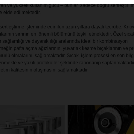
en ve yüksek kullanım gücü – bunlar sadece doğru sertleştirilm
e elde edilmektedir.
ertleştirme işleminde edinilen uzun yıllara dayalı tecrübe, K
arının sırrının en önemli bölümünü teşkil etmektedir. Özel sıca
ın sağlamlığı ve dayanıklılığı aralarında ideal bir kombinasyon
neğin pafta açma ağızlarının, yuvarlak kesme bıçaklarının ve p
ürlü olmalarını sağlamaktadır. Sıcak işlem prosesi en son bilg
tlenmekte ve yazılı protokoller şeklinde raporlanıp saptanmaktadı
retim kalitesinin oluşmasını sağlamaktadır.