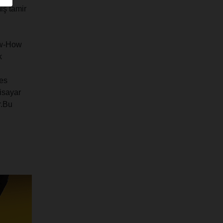
iş tamir
now-How
k
res
isayar
r.Bu