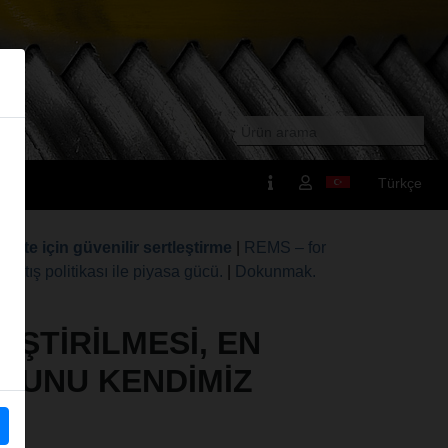
Türkçe
alite için güvenilir sertleştirme
|
REMS – for
satış politikası ile piyasa gücü.
|
Dokunmak.
EŞTIRILMESI, EN
N BUNU KENDIMIZ