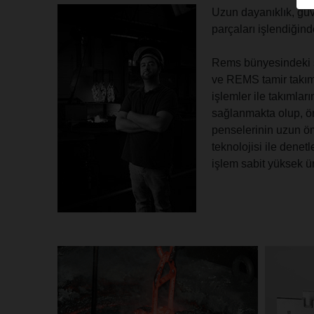
Uzun dayanıklık, güv
parçaları işlendiğind
Rems bünyesindeki s
ve REMS tamir takıml
işlemler ile takımlar
sağlanmakta olup, ör
penselerinin uzun öm
teknolojisi ile dene
işlem sabit yüksek ü