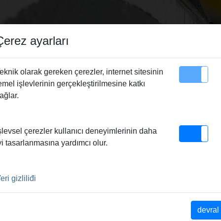
Çerez ayarları
eknik olarak gereken çerezler, internet sitesinin
emel işlevlerinin gerçekleştirilmesine katkı
Site Haritası
Irtibat
ağlar.
dern üretim – REMS kalite ürünlerinin garantörü.
|
En yüksek k
şlevsel çerezler kullanıcı deneyimlerinin daha
da.
|
REMS - Uzman bayilerin iş ortağı
|
REMS – mantıklı ürün ve 
yi tasarlanmasına yardımcı olur.
EMS - Her yerde hazır bulunmakta
GÜVENILIR ŞEKILDE SERTL
eri gizliliđi
ÇOK ÖNEMLIDIR. BU YÜZDE
devral