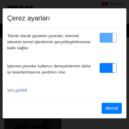
Türkçe
Çerez ayarları
Teknik olarak gereken çerezler, internet
sitesinin temel işlevlerinin gerçekleştirilmesine
YAZILIM
katkı sağlar.
REMS Multi-Push
|
REMS App
|
REMS Messtechnik - PC200P
PC-Software
|
REMS CamSys
|
REMS Messtechnik - Firmware
İşlevsel çerezler kullanıcı deneyimlerinin daha
Updates
|
REMS CamSys 2
iyi tasarlanmasına yardımcı olur.
Veri gizliliđi
devral