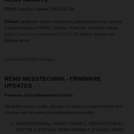
REMS CamSys Update (2021-05-19)
Dikkat!
yenilenen yazılım sürümünü yüklemeden önce güncel
kullanım kılavuzu REMS CamSys / CamSys 2 kontrol ünitesi
(
https://www.rems.de/dlbatv2/175072R
) indirin, okuyun ve
dikkate alınız.
Download REMS CamSys
REMS MESSTECHNIK - FIRMWARE
UPDATES
Firmware Güncellemelerini İndirin
Aşağıdaki egzoz analiz cihazları ile basınç ve sızdırmazlık test
cihazları için firmware güncellemeleri mevcuttur:
REMS EM200Plus, REMS FG4500 C, REMS FG7500 C /
FG7700 C (FG7x00), REMS PX4500 C (PX4x00), REMS