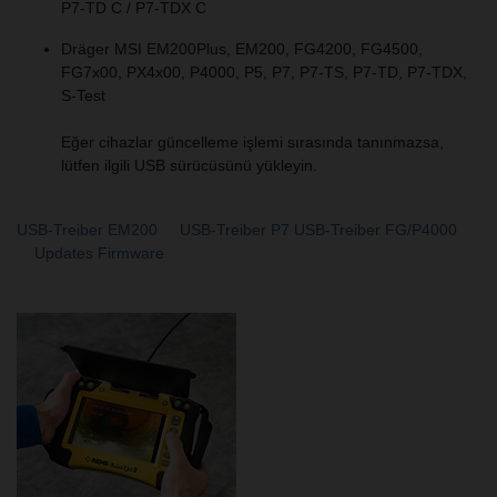
P7-TD C / P7-TDX C
Dräger MSI EM200Plus, EM200, FG4200, FG4500,
FG7x00, PX4x00, P4000, P5, P7, P7-TS, P7-TD, P7-TDX,
S-Test
Eğer cihazlar güncelleme işlemi sırasında tanınmazsa,
lütfen ilgili USB sürücüsünü yükleyin.
USB-Treiber EM200
USB-Treiber P7
USB-Treiber FG/P4000
Updates Firmware