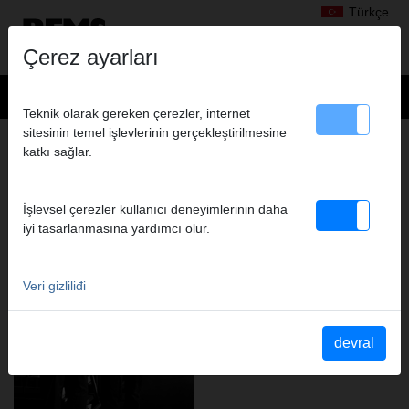
Türkçe
Çerez ayarları
Teknik olarak gereken çerezler, internet
sitesinin temel işlevlerinin gerçekleştirilmesine
REMS – FOR PROFESSIONALS.
katkı sağlar.
MÜKEMMEL SERVIS. HER YERDE
YANINIZDA.
İşlevsel çerezler kullanıcı deneyimlerinin daha
iyi tasarlanmasına yardımcı olur.
Veri gizliliđi
devral