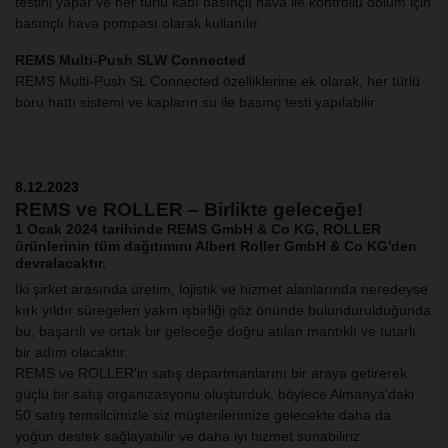
testini yapar ve her türlü kabı basınçlı hava ile kontrollü dolum için
basınçlı hava pompası olarak kullanılır.
REMS Multi-Push SLW Connected
REMS Multi-Push SL Connected özelliklerine ek olarak, her türlü
boru hattı sistemi ve kapların su ile basınç testi yapılabilir.
8.12.2023
REMS ve ROLLER – Birlikte geleceğe!
1 Ocak 2024 tarihinde REMS GmbH & Co KG, ROLLER
ürünlerinin tüm dağıtımını Albert Roller GmbH & Co KG'den
devralacaktır.
İki şirket arasında üretim, lojistik ve hizmet alanlarında neredeyse
kırk yıldır süregelen yakın işbirliği göz önünde bulundurulduğunda
bu, başarılı ve ortak bir geleceğe doğru atılan mantıklı ve tutarlı
bir adım olacaktır.
REMS ve ROLLER'in satış departmanlarını bir araya getirerek
güçlü bir satış organizasyonu oluşturduk, böylece Almanya'daki
50 satış temsilcimizle siz müşterilerimize gelecekte daha da
yoğun destek sağlayabilir ve daha iyi hizmet sunabiliriz.