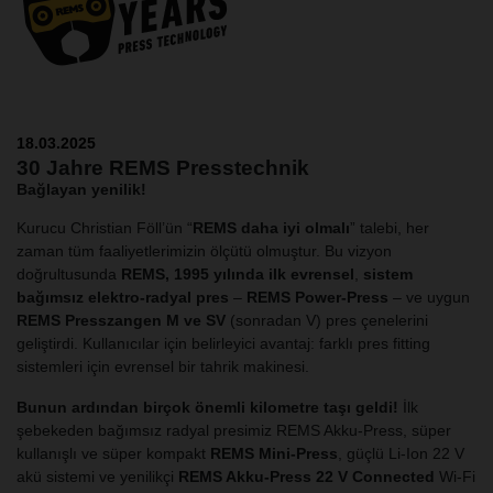
18.03.2025
30 Jahre REMS Presstechnik
Bağlayan yenilik!
Kurucu Christian Föll’ün “
REMS daha iyi olmalı
” talebi, her
zaman tüm faaliyetlerimizin ölçütü olmuştur. Bu vizyon
doğrultusunda
REMS, 1995 yılında ilk evrensel
,
sistem
bağımsız elektro-radyal pres
–
REMS Power-Press
– ve uygun
REMS Presszangen M ve SV
(sonradan V) pres çenelerini
geliştirdi. Kullanıcılar için belirleyici avantaj: farklı pres fitting
sistemleri için evrensel bir tahrik makinesi.
Bunun ardından birçok önemli kilometre taşı geldi!
İlk
şebekeden bağımsız radyal presimiz REMS Akku-Press, süper
kullanışlı ve süper kompakt
REMS Mini-Press
, güçlü Li-Ion 22 V
akü sistemi ve yenilikçi
REMS Akku-Press 22 V Connected
Wi-Fi