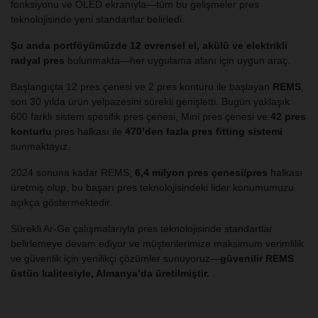
fonksiyonu ve OLED ekranıyla—tüm bu gelişmeler pres
teknolojisinde yeni standartlar belirledi.
Şu anda portföyümüzde 12 evrensel el, akülü ve elektrikli
radyal pres
bulunmakta—her uygulama alanı için uygun araç.
Başlangıçta 12 pres çenesi ve 2 pres konturu ile başlayan
REMS
,
son 30 yılda ürün yelpazesini sürekli genişletti. Bugün yaklaşık
600 farklı sistem spesifik pres çenesi, Mini pres çenesi ve
42 pres
konturlu
pres halkası ile
470’den fazla pres fitting sistemi
sunmaktayız.
2024 sonuna kadar REMS,
6,4 milyon pres çenesi/pres
halkası
üretmiş olup, bu başarı pres teknolojisindeki lider konumumuzu
açıkça göstermektedir.
Sürekli Ar-Ge çalışmalarıyla pres teknolojisinde standartlar
belirlemeye devam ediyor ve müşterilerimize maksimum verimlilik
ve güvenlik için yenilikçi çözümler sunuyoruz—
güvenilir REMS
üstün kalitesiyle, Almanya’da üretilmiştir.