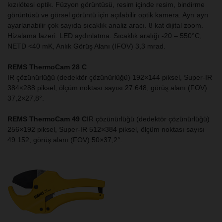
kızılötesi optik. Füzyon görüntüsü, resim içinde resim, bindirme
görüntüsü ve görsel görüntü için açılabilir optik kamera. Ayrı ayrı
ayarlanabilir çok sayıda sıcaklık analiz aracı. 8 kat dijital zoom.
Hizalama lazeri. LED aydınlatma. Sıcaklık aralığı -20 – 550°C,
NETD <40 mK, Anlık Görüş Alanı (IFOV) 3,3 mrad.
REMS ThermoCam 28 C
IR çözünürlüğü (dedektör çözünürlüğü) 192×144 piksel, Super-IR
384×288 piksel, ölçüm noktası sayısı 27.648, görüş alanı (FOV)
37,2×27,8°.
REMS ThermoCam 49 C
IR çözünürlüğü (dedektör çözünürlüğü)
256×192 piksel, Super-IR 512×384 piksel, ölçüm noktası sayısı
49.152, görüş alanı (FOV) 50×37,2°.