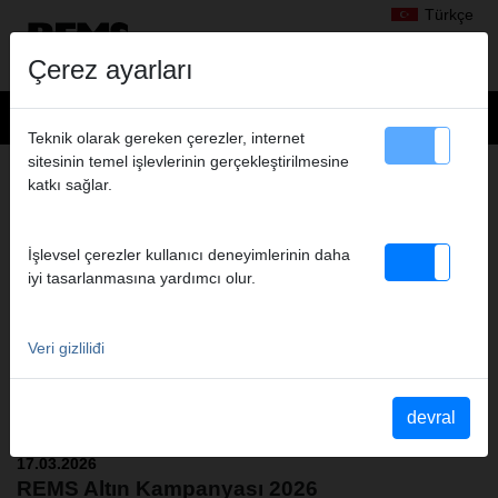
Türkçe
Çerez ayarları
Teknik olarak gereken çerezler, internet
sitesinin temel işlevlerinin gerçekleştirilmesine
YENILIKLER
katkı sağlar.
İşlevsel çerezler kullanıcı deneyimlerinin daha
iyi tasarlanmasına yardımcı olur.
Veri gizliliđi
devral
17.03.2026
REMS Altın Kampanyası 2026