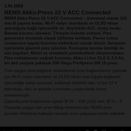
1.01.2023
REMS Akku-Press 22 V ACC Connected
REMS Akku-Press 22 V ACC Connected –
üniversal olarak 110
mm Ø çapına kadar. Wi-Fi radyo standardı ve OLED ekran
aracılığıyla bağlı işlevsellik ile. Seçilebilir ACC sürüş modu.
Basma basıncı izlemesi. Titreşim önleme sistemi. Pres
pensesini otomatik olarak kilitleme tertibatı. Pense tutma
cıvatasının kapalı konumu elektriksel olarak izlenir. Saniyeler
içerisinde güvenli pres işlevleri. Konuşma tanıma özelliği ile
ses kayıtları. Metin ve resimlerle protokollerin oluşturulması.
Pres noktalarının coğrafi konumu. Akku Li-Ion 21,6 V, 2,5 Ah,
bir akü şarjıyla yaklaşık 200 Viega Profipress DN 15 presi.
Tüm yaygın pres bağlantı sistemlerinin pres bağlantılarını yapmak
için Wi-Fi radyo standardı ve OLED ekran aracılığıyla bağlantılı
işlevselliğe sahip evrensel, kullanışlı elektrikli alet. Li-Ion 22 V
teknolojisi. Akü ve şebeke üzerinden çalıştırılmak üzere
tasarlanmıştır.
Çapında pres bağlantıları içindir Ø 10 – 108 (110) mm, Ø ⅜ – 4"
Piyasada yaygın tüm pres fitting sistemleri için REMS pres
pensleri Mini/pres halkaları komple ürün yelpazesi teslim edilebilir